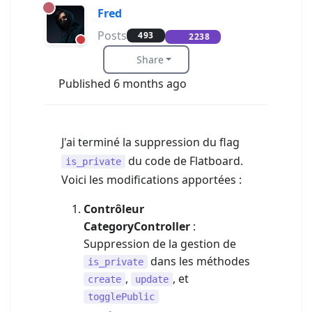
Fred
Posts
493
2238
Share
Published 6 months ago
J'ai terminé la suppression du flag
du code de Flatboard.
is_private
Voici les modifications apportées :
Contrôleur
CategoryController
:
Suppression de la gestion de
dans les méthodes
is_private
,
, et
create
update
togglePublic